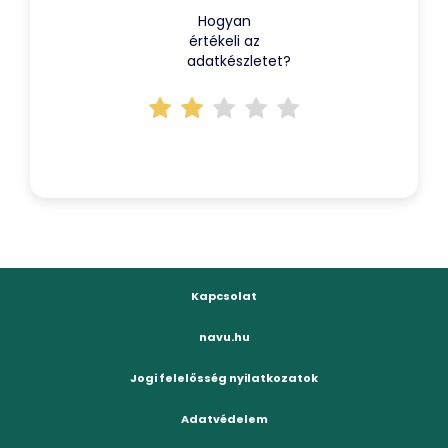
Hogyan
értékeli az
adatkészletet?
Kapcsolat
navu.hu
Jogi felelősség nyilatkozatok
Adatvédelem