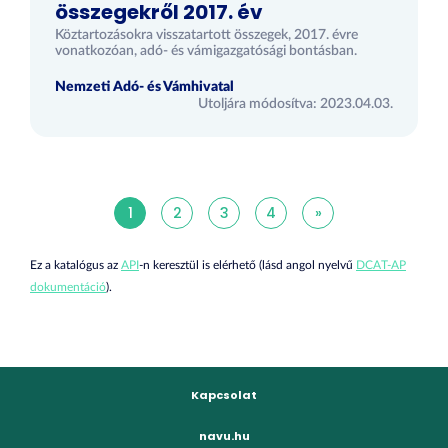
összegekről 2017. év
Köztartozásokra visszatartott összegek, 2017. évre
vonatkozóan, adó- és vámigazgatósági bontásban.
Nemzeti Adó- és Vámhivatal
Utoljára módosítva: 2023.04.03.
1
2
3
4
»
Ez a katalógus az
API
-n keresztül is elérhető (lásd angol nyelvű
DCAT-AP
dokumentáció
).
Kapcsolat
navu.hu