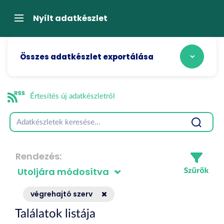
Tartalom
átugrása
Navigáció
Nyílt adatkészlet
Összes adatkészlet exportálása
Értesítés új adatkészletről
Rendezés
végrehajtó szerv
Találatok listája