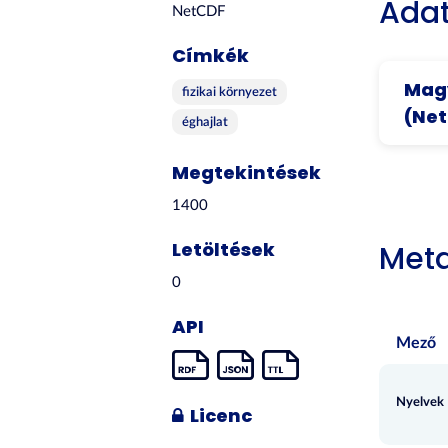
Adat
NetCDF
Címkék
Mag
fizikai környezet
(Ne
éghajlat
Megtekintések
1400
Letöltések
Met
0
API
Mező
Nyelvek
Licenc