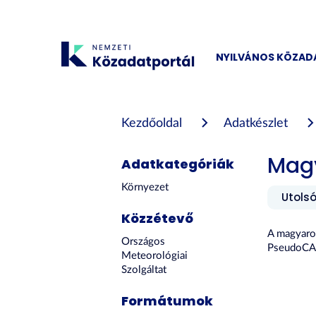
Tartalom
átugrása
NYILVÁNOS KÖZA
Kezdőoldal
Adatkészlet
Magy
Adatkategóriák
Környezet
Utolsó
Közzétevő
A magyaro
Országos
PseudoCA
Meteorológiai
Szolgáltat
Formátumok