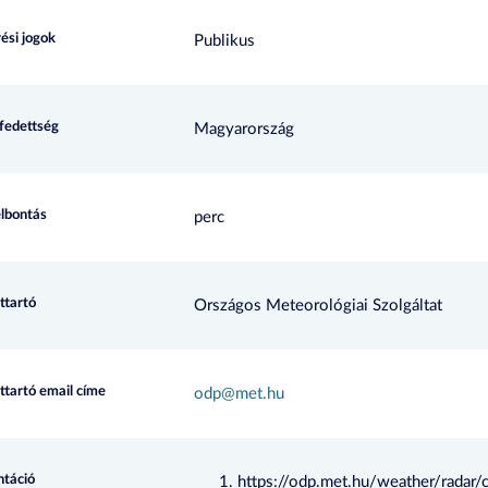
ési jogok
Publikus
efedettség
Magyarország
elbontás
perc
ttartó
Országos Meteorológiai Szolgáltat
ttartó email címe
odp@met.hu
táció
https://odp.met.hu/weather/radar/