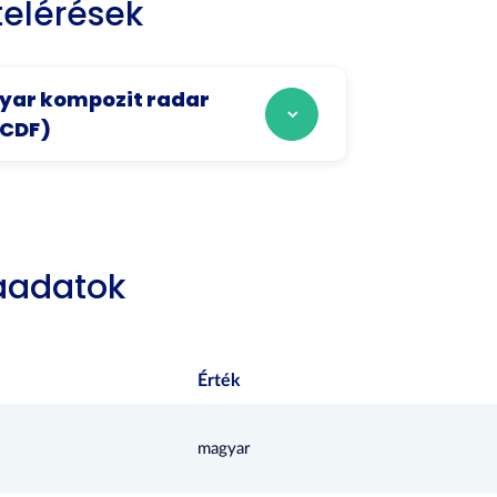
elérések
yar kompozit radar
tCDF)
aadatok
Érték
magyar