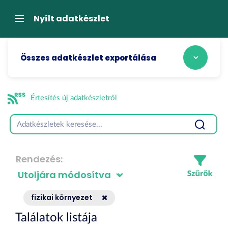
Tartalom
átugrása
Navigáció
Nyílt adatkészlet
Összes adatkészlet exportálása
Értesítés új adatkészletről
Rendezés
fizikai környezet
Találatok listája