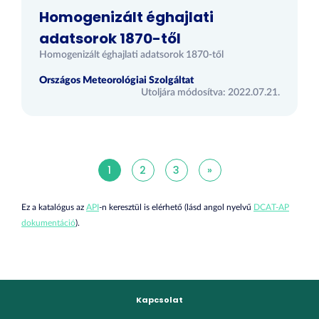
Homogenizált éghajlati
adatsorok 1870-től
Homogenizált éghajlati adatsorok 1870-től
Országos Meteorológiai Szolgáltat
Utoljára módosítva: 2022.07.21.
1
2
3
»
Ez a katalógus az
API
-n keresztül is elérhető (lásd angol nyelvű
DCAT-AP
dokumentáció
).
Kapcsolat