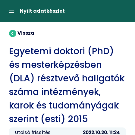
Tartalom
átugrása
Navigáció
Nyílt adatkészlet
Vissza
Egyetemi doktori (PhD)
és mesterképzésben
(DLA) résztvevő hallgatók
száma intézmények,
karok és tudományágak
szerint (esti) 2015
Utolsó frissítés
2022.10.20. 11:24