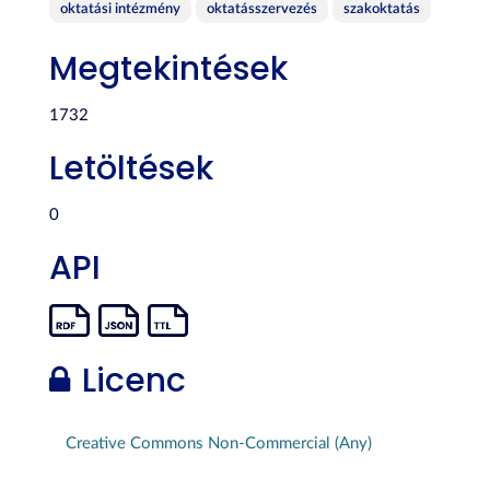
oktatási intézmény
oktatásszervezés
szakoktatás
Megtekintések
1732
Letöltések
0
API
Licenc
Creative Commons Non-Commercial (Any)