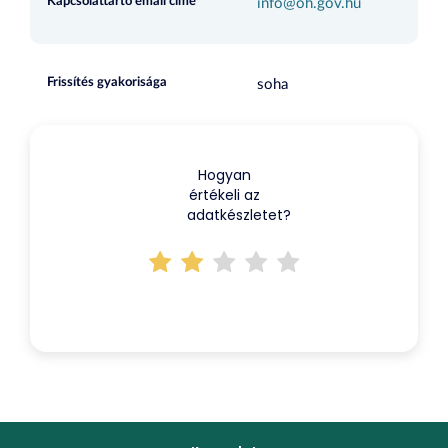
Kapcsolattartó email címe
info@oh.gov.hu
Frissítés gyakorisága
soha
Hogyan
értékeli az
adatkészletet?