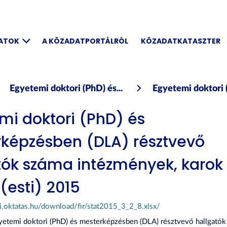
DATOK
A KÖZADATPORTÁLRÓL
KÖZADATKATASZTER
Egyetemi doktori (PhD) és...
Egyetemi doktori (
mi doktori (PhD) és
képzésben (DLA) résztvevő
tók száma intézmények, karo
 (esti) 2015
ri.oktatas.hu/download/fir/stat2015_3_2_8.xlsx/
gyetemi doktori (PhD) és mesterképzésben (DLA) résztvevő hallgatók