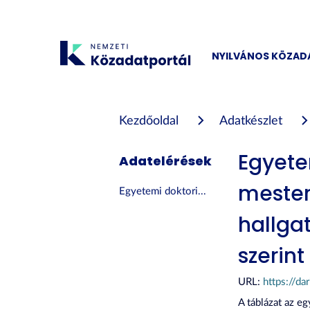
Tartalom
átugrása
NYILVÁNOS KÖZA
Kezdőoldal
Adatkészlet
Egyete
Adatelérések
mester
Egyetemi doktori...
hallga
szerint
URL:
https://da
A táblázat az e