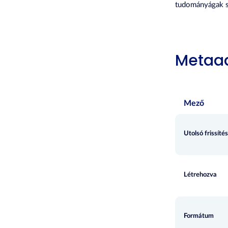
tudományágak s
Metaa
Mező
Utolsó frissítés
Létrehozva
Formátum