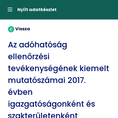
Tartalom
átugrása
Navigáció
Nyílt adatkészlet
Vissza
Az adóhatóság
ellenőrzési
tevékenységének kiemelt
mutatószámai 2017.
évben
igazgatóságonként és
szakterületenként