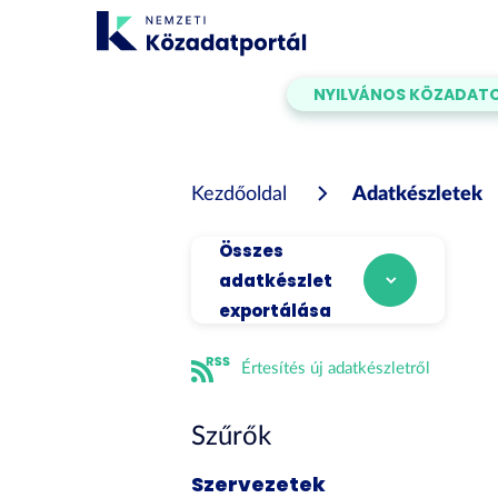
Tartalom
átugrása
NYILVÁNOS KÖZADAT
Kezdőoldal
Adatkészletek
Összes
adatkészlet
exportálása
Értesítés új adatkészletről
Szűrők
Szervezetek