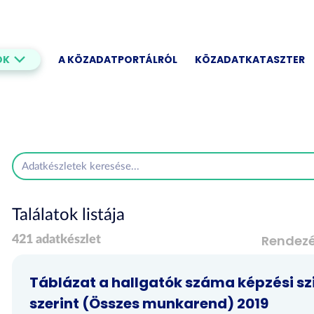
OK
A KÖZADATPORTÁLRÓL
KÖZADATKATASZTER
Találatok listája
Rendez
421 adatkészlet
Táblázat a hallgatók száma képzési szi
szerint (Összes munkarend) 2019