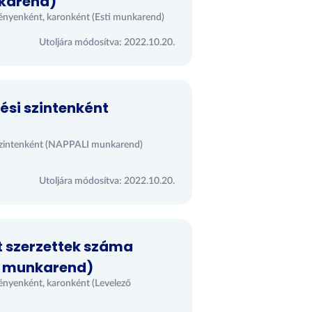
nkarend)
ényenként, karonként (Esti munkarend)
Utoljára módosítva: 2022.10.20.
ési szintenként
si szintenként (NAPPALI munkarend)
Utoljára módosítva: 2022.10.20.
t szerzettek száma
ő munkarend)
ényenként, karonként (Levelező