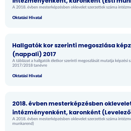
intézményenként, karonként (Esti mu
A 2018. évben mesterképzésben oklevelet szerzettek száma intézm
Oktatási Hivatal
Hallgatók kor szerinti megoszlása képz
(nappali) 2017
A táblázat a hallgatók életkor szerinti megoszlását mutatja képzé
2017/2018 tanévre
Oktatási Hivatal
2018. évben mesterképzésben oklevele
intézményenként, karonként (Levelez
A 2018. évben mesterképzésben oklevelet szerzettek száma intézm
munkarend)