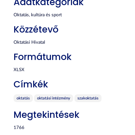
Adatkategóriák
Oktatás, kultúra és sport
Közzétevő
Oktatási Hivatal
Formátumok
XLSX
Címkék
oktatás
oktatási intézmény
szakoktatás
Megtekintések
1766