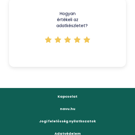
Hogyan
értékeli az
adatkészletet?
Kapcsolat
navu.hu
Jogi felelősség nyilatkozatok
Adatvédelem