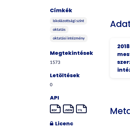
Címkék
Adat
iskolázottsági szint
oktatás
oktatási intézmény
2018
Megtekintések
mest
szer
1573
inté
Letöltések
0
API
Met
Licenc