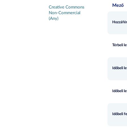
Mező
Creative Commons
Non-Commercial
(Any)
Hozzáfér
Térbeli l
Időbeli l
Időbeli l
Időbeli f