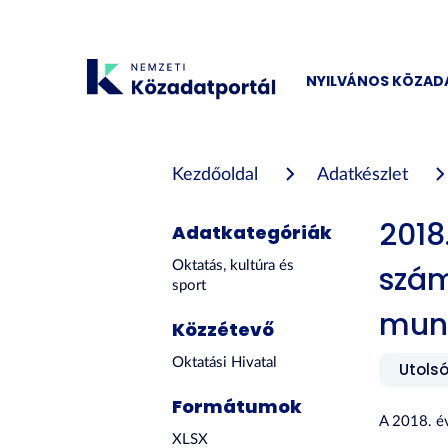
Tartalom
átugrása
NYILVÁNOS KÖZA
Kezdőoldal
Adatkészlet
2018
Adatkategóriák
Oktatás, kultúra és
szám
sport
mun
Közzétevő
Oktatási Hivatal
Utolsó
Formátumok
A 2018. é
XLSX