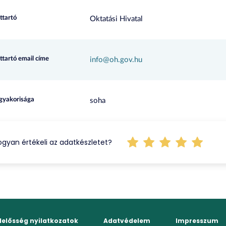
ttartó
Oktatási Hivatal
ttartó email címe
info@oh.gov.hu
 gyakorisága
soha
gyan értékeli az adatkészletet?
elelősség nyilatkozatok
Adatvédelem
Impresszum