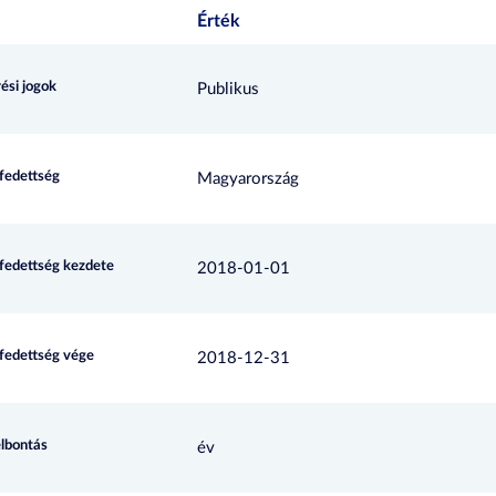
Érték
ési jogok
Publikus
efedettség
Magyarország
efedettség kezdete
2018-01-01
efedettség vége
2018-12-31
elbontás
év