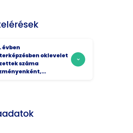
elérések
. évben
erképzésben oklevelet
zettek száma
zményenként,...
aadatok