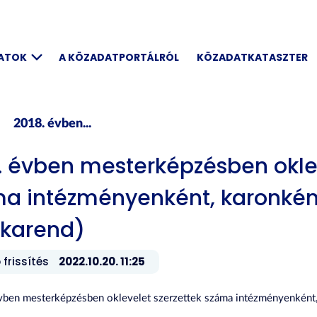
DATOK
A KÖZADATPORTÁLRÓL
KÖZADATKATASZTER
2018. évben...
. évben mesterképzésben oklev
a intézményenként, karonkén
karend)
 frissítés
2022.10.20. 11:25
vben mesterképzésben oklevelet szerzettek száma intézményenként,