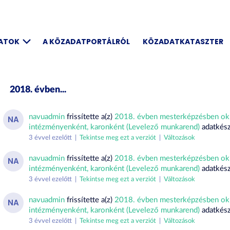
DATOK
A KÖZADATPORTÁLRÓL
KÖZADATKATASZTER
2018. évben...
navuadmin
frissítette a(z)
2018. évben mesterképzésben okl
NA
intézményenként, karonként (Levelező munkarend)
adatkész
3 évvel ezelőtt |
Tekintse meg ezt a verziót
|
Változások
navuadmin
frissítette a(z)
2018. évben mesterképzésben okl
NA
intézményenként, karonként (Levelező munkarend)
adatkész
3 évvel ezelőtt |
Tekintse meg ezt a verziót
|
Változások
navuadmin
frissítette a(z)
2018. évben mesterképzésben okl
NA
intézményenként, karonként (Levelező munkarend)
adatkész
3 évvel ezelőtt |
Tekintse meg ezt a verziót
|
Változások