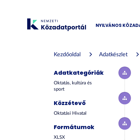
Tartalom
átugrása
NYILVÁNOS KÖZA
Kezdőoldal
Adatkészlet
Adatkategóriák
Oktatás, kultúra és
sport
Közzétevő
Oktatási Hivatal
Formátumok
XLSX