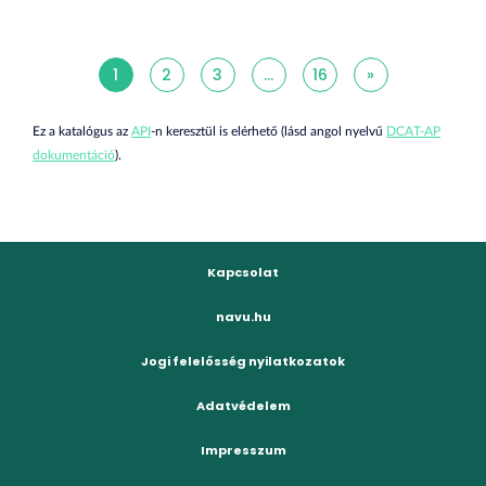
1
2
3
...
16
»
Ez a katalógus az
API
-n keresztül is elérhető (lásd angol nyelvű
DCAT-AP
dokumentáció
).
Kapcsolat
navu.hu
Jogi felelősség nyilatkozatok
Adatvédelem
Impresszum