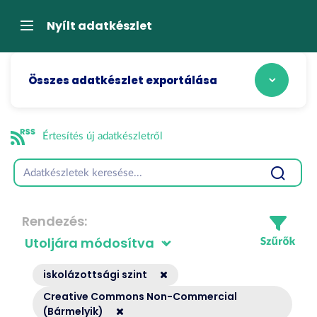
Tartalom
átugrása
Navigáció
Nyílt adatkészlet
Összes adatkészlet exportálása
Értesítés új adatkészletről
Rendezés
iskolázottsági szint
Creative Commons Non-Commercial
(Bármelyik)