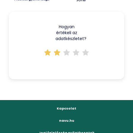
Hogyan
értékeli az
adatkészletet?
Kapcsolat
navu.hu
Jogi felelősség nyilatkozatok