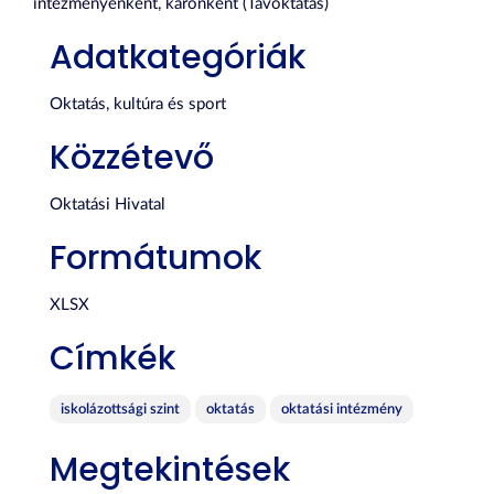
intézményenként, karonként (Távoktatás)
Adatkategóriák
Oktatás, kultúra és sport
Közzétevő
Oktatási Hivatal
Formátumok
XLSX
Címkék
iskolázottsági szint
oktatás
oktatási intézmény
Megtekintések