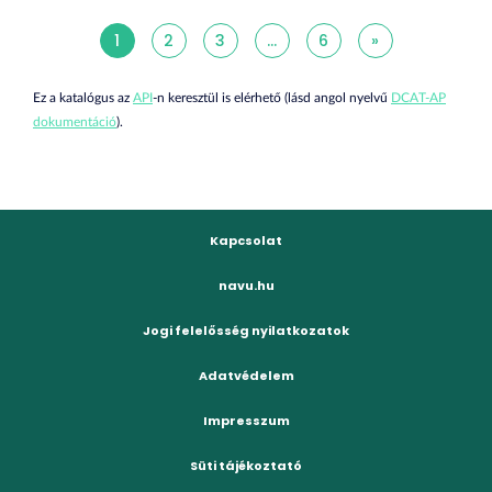
1
2
3
...
6
»
Ez a katalógus az
API
-n keresztül is elérhető (lásd angol nyelvű
DCAT-AP
dokumentáció
).
Kapcsolat
navu.hu
Jogi felelősség nyilatkozatok
Adatvédelem
Impresszum
Süti tájékoztató