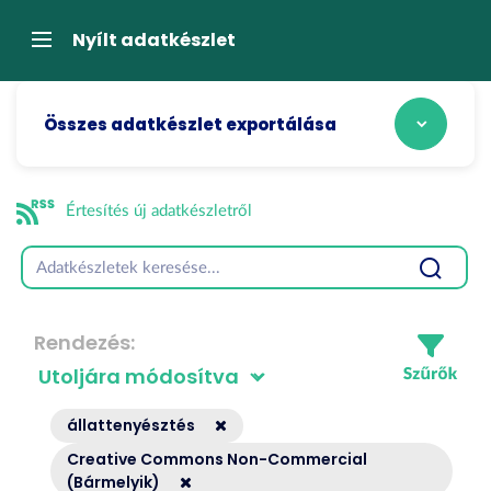
Tartalom
átugrása
Navigáció
Nyílt adatkészlet
Összes adatkészlet exportálása
Értesítés új adatkészletről
Rendezés
állattenyésztés
Creative Commons Non-Commercial
(Bármelyik)