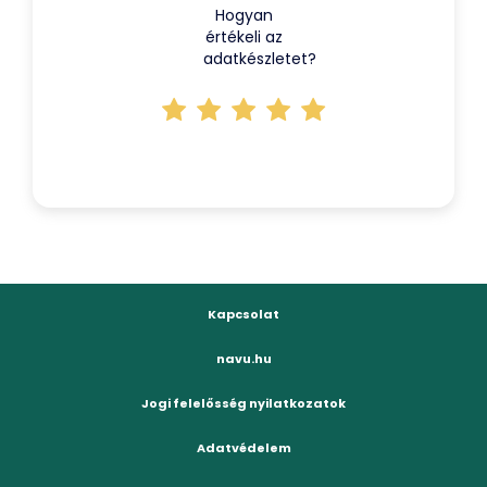
Hogyan
értékeli az
adatkészletet?
Kapcsolat
navu.hu
Jogi felelősség nyilatkozatok
Adatvédelem