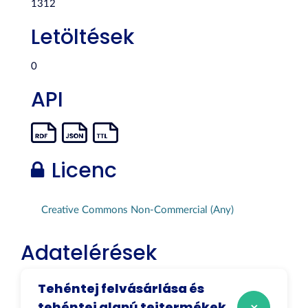
1312
Letöltések
0
API
Licenc
Creative Commons Non-Commercial (Any)
Adatelérések
Tehéntej felvásárlása és
tehéntej alapú tejtermékek