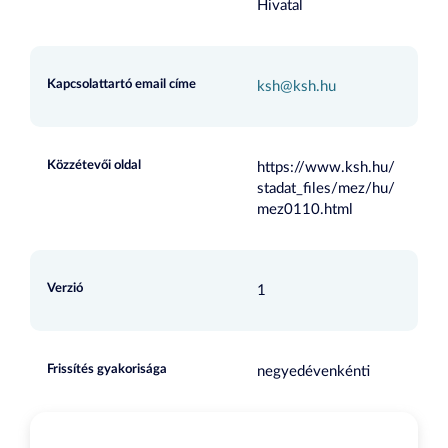
Hivatal
Kapcsolattartó email címe
ksh@ksh.hu
Közzétevői oldal
https://www.ksh.hu/
stadat_files/mez/hu/
mez0110.html
Verzió
1
Frissítés gyakorisága
negyedévenkénti