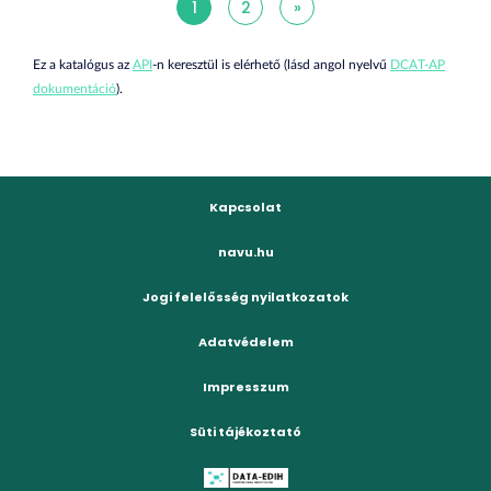
1
2
»
Ez a katalógus az
API
-n keresztül is elérhető (lásd angol nyelvű
DCAT-AP
dokumentáció
).
Kapcsolat
navu.hu
Jogi felelősség nyilatkozatok
Adatvédelem
Impresszum
Süti tájékoztató