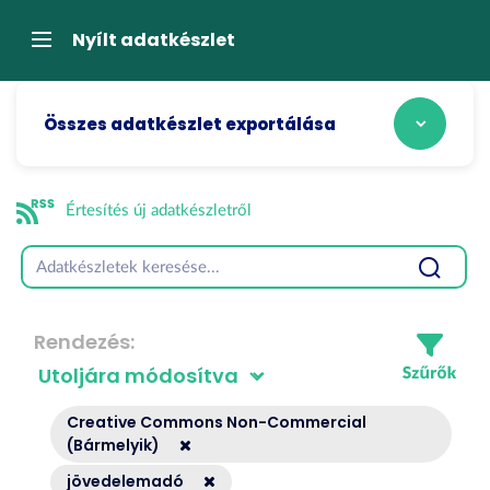
Tartalom
átugrása
Navigáció
Nyílt adatkészlet
Összes adatkészlet exportálása
Értesítés új adatkészletről
Rendezés
Creative Commons Non-Commercial
(Bármelyik)
jövedelemadó