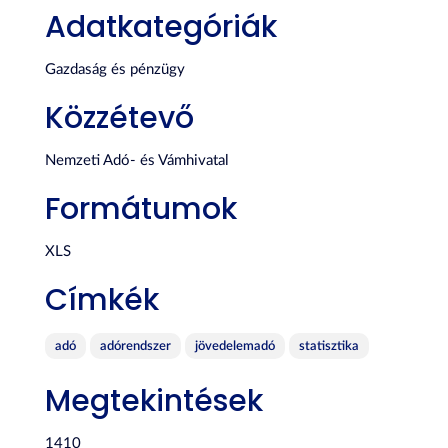
Adatkategóriák
Gazdaság és pénzügy
Közzétevő
Nemzeti Adó- és Vámhivatal
Formátumok
XLS
Címkék
adó
adórendszer
jövedelemadó
statisztika
Megtekintések
1410