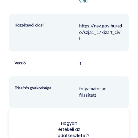
v.hu
Közzétevői oldal
https://nav.gov.hu/ad
o/szja1_1/kizart_civi
l
Verzió
1
Frissítés gyakorisága
folyamatosan
frissített
Hogyan
értékeli az
adatkészletet?