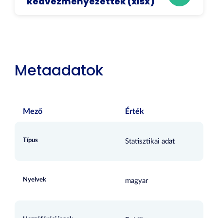
kedvezményezettek (xlsx)
Metaadatok
Mező
Érték
Típus
Statisztikai adat
Nyelvek
magyar