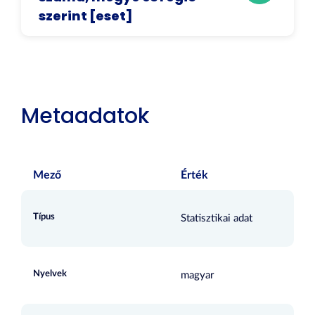
szerint [eset]
Metaadatok
Mező
Érték
Típus
Statisztikai adat
Nyelvek
magyar