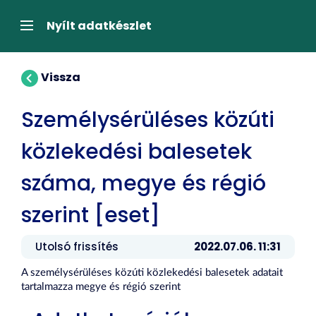
Tartalom
átugrása
Navigáció
Nyílt adatkészlet
Vissza
Személysérüléses közúti
közlekedési balesetek
száma, megye és régió
szerint [eset]
Utolsó frissítés
2022.07.06. 11:31
A személysérüléses közúti közlekedési balesetek adatait
tartalmazza megye és régió szerint