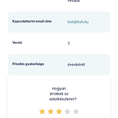
Hivatal
Kapcsolattartó email címe
ksh@ksh.hu
Verzió
1
Frissítés gyakorisága
évenkénti
Hogyan
értékeli az
adatkészletet?