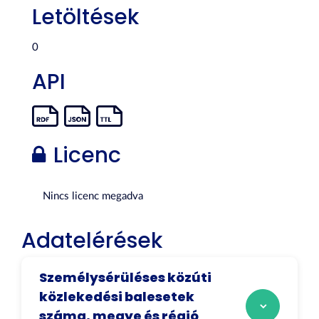
Letöltések
0
API
Licenc
Nincs licenc megadva
Adatelérések
Személysérüléses közúti
közlekedési balesetek
száma, megye és régió