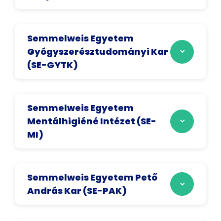
Semmelweis Egyetem
Gyógyszerésztudományi Kar
(SE-GYTK)
Semmelweis Egyetem
Mentálhigiéné Intézet (SE-
MI)
Semmelweis Egyetem Pető
András Kar (SE-PAK)