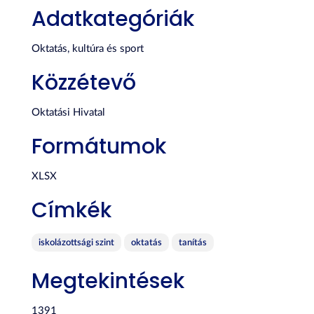
Adatkategóriák
Oktatás, kultúra és sport
Közzétevő
Oktatási Hivatal
Formátumok
XLSX
Címkék
iskolázottsági szint
oktatás
tanítás
Megtekintések
1391