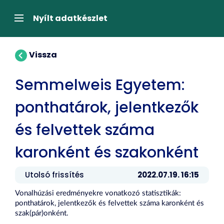
Tartalom
átugrása
Navigáció
Nyílt adatkészlet
Vissza
Semmelweis Egyetem:
ponthatárok, jelentkezők
és felvettek száma
karonként és szakonként
Utolsó frissítés
2022.07.19. 16:15
Vonalhúzási eredményekre vonatkozó statisztikák:
ponthatárok, jelentkezők és felvettek száma karonként és
szak(pár)onként.