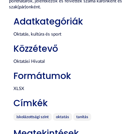
ponthatárok, jelentkezők és felvettek száma karonként és
szak(pár)onként.
Adatkategóriák
Oktatás, kultúra és sport
Közzétevő
Oktatási Hivatal
Formátumok
XLSX
Címkék
iskolázottsági szint
oktatás
tanítás
Megtekintések