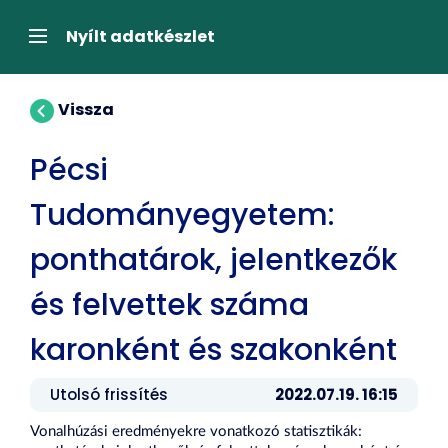
Tartalom
átugrása
Navigáció
Nyílt adatkészlet
Vissza
Pécsi
Tudományegyetem:
ponthatárok, jelentkezők
és felvettek száma
karonként és szakonként
Utolsó frissítés
2022.07.19. 16:15
Vonalhúzási eredményekre vonatkozó statisztikák: