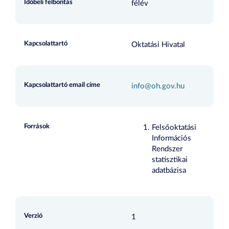
Időbeli felbontás
félév
Kapcsolattartó
Oktatási Hivatal
Kapcsolattartó email címe
info@oh.gov.hu
Források
Felsőoktatási
Információs
Rendszer
statisztikai
adatbázisa
Verzió
1