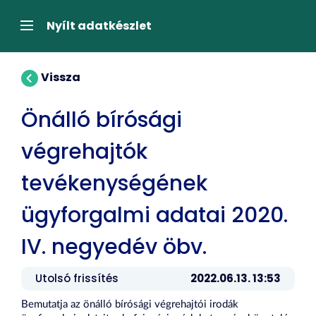
Tartalom
átugrása
Navigáció
Nyílt adatkészlet
Vissza
Önálló bírósági
végrehajtók
tevékenységének
ügyforgalmi adatai 2020.
IV. negyedév öbv.
Utolsó frissítés
2022.06.13. 13:53
Bemutatja az önálló bírósági végrehajtói irodák