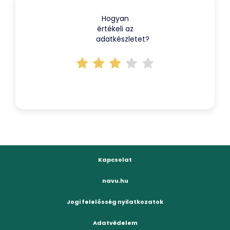
Hogyan
értékeli az
adatkészletet?
Kapcsolat
navu.hu
Jogi felelősség nyilatkozatok
Adatvédelem