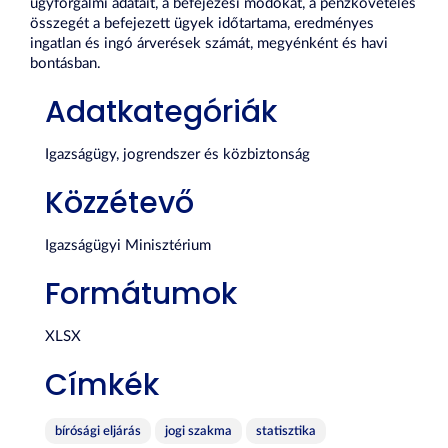
ügyforgalmi adatait, a befejezési módokat, a pénzkövetelés
összegét a befejezett ügyek időtartama, eredményes
ingatlan és ingó árverések számát, megyénként és havi
bontásban.
Adatkategóriák
Igazságügy, jogrendszer és közbiztonság
Közzétevő
Igazságügyi Minisztérium
Formátumok
XLSX
Címkék
bírósági eljárás
jogi szakma
statisztika