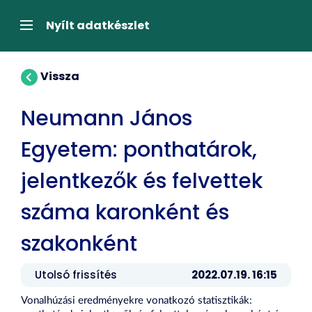
Tartalom
átugrása
Navigáció
Nyílt adatkészlet
Vissza
Neumann János
Egyetem: ponthatárok,
jelentkezők és felvettek
száma karonként és
szakonként
Utolsó frissítés
2022.07.19. 16:15
Vonalhúzási eredményekre vonatkozó statisztikák: