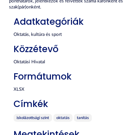
ponthatárok, jelentkezők és felvettek száma karonként és
szak(pár)onként.
Adatkategóriák
Oktatás, kultúra és sport
Közzétevő
Oktatási Hivatal
Formátumok
XLSX
Címkék
iskolázottsági szint
oktatás
tanítás
Megtekintések