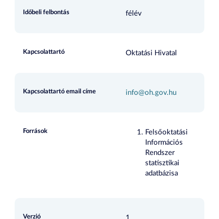
Időbeli felbontás
félév
Kapcsolattartó
Oktatási Hivatal
Kapcsolattartó email címe
info@oh.gov.hu
Források
Felsőoktatási
Információs
Rendszer
statisztikai
adatbázisa
Verzió
1