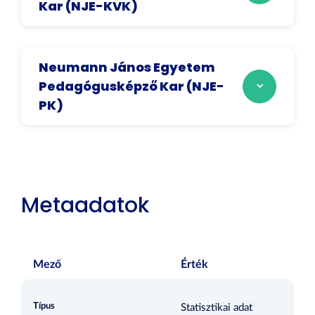
Kar (NJE-KVK)
Neumann János Egyetem
Pedagógusképző Kar (NJE-
PK)
Metaadatok
Mező
Érték
Típus
Statisztikai adat