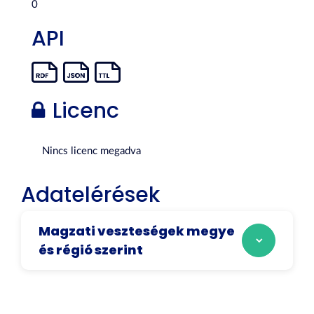
0
API
Licenc
Nincs licenc megadva
Adatelérések
Magzati veszteségek megye
és régió szerint