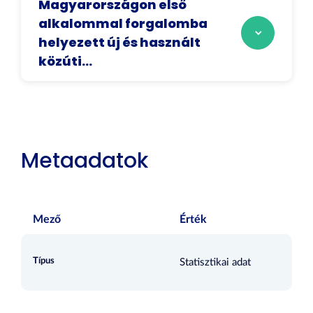
Magyarországon első
alkalommal forgalomba
helyezett új és használt
közúti...
Metaadatok
Mező
Érték
Típus
Statisztikai adat