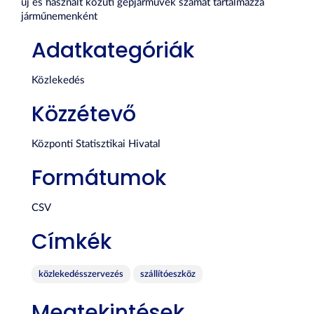
új és használt közúti gépjárművek számát tartalmazza
járműnemenként
Adatkategóriák
Közlekedés
Közzétevő
Központi Statisztikai Hivatal
Formátumok
CSV
Címkék
közlekedésszervezés
szállítóeszköz
Megtekintések