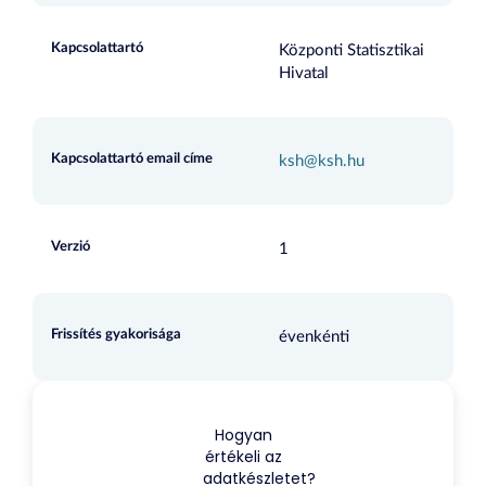
Kapcsolattartó
Központi Statisztikai
Hivatal
Kapcsolattartó email címe
ksh@ksh.hu
Verzió
1
Frissítés gyakorisága
évenkénti
Hogyan
értékeli az
adatkészletet?