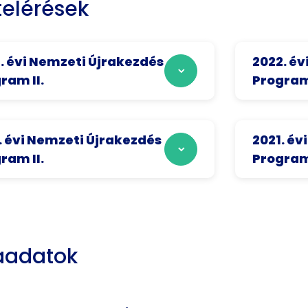
elérések
. évi Nemzeti Újrakezdés
2022. év
ram II.
Program
. évi Nemzeti Újrakezdés
2021. év
ram II.
Program
aadatok