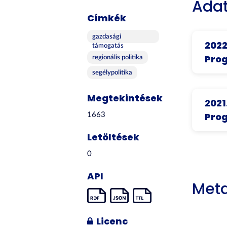
Adat
Címkék
gazdasági
2022
támogatás
Prog
regionális politika
segélypolitika
Megtekintések
2021
Prog
1663
Letöltések
0
API
Met
Licenc