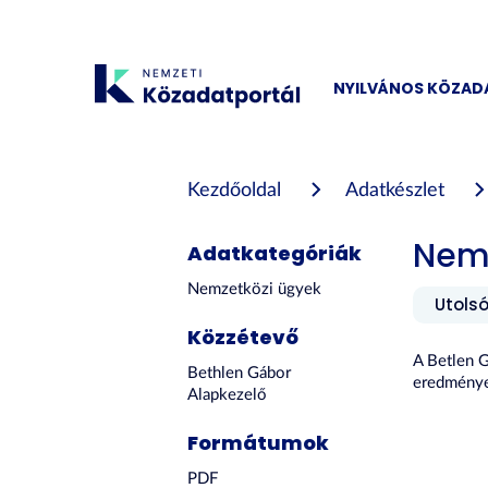
Tartalom
átugrása
NYILVÁNOS KÖZA
Kezdőoldal
Adatkészlet
Nemz
Adatkategóriák
Nemzetközi ügyek
Utolsó
Közzétevő
A Betlen G
Bethlen Gábor
eredményei
Alapkezelő
Formátumok
PDF