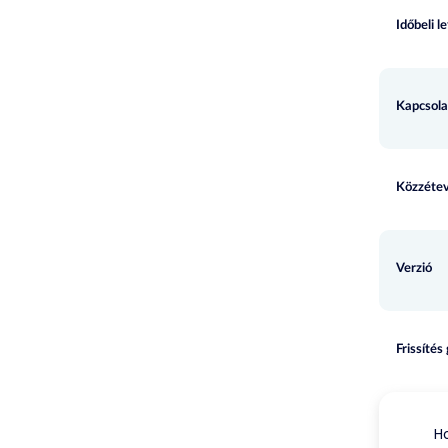
Időbeli l
Kapcsola
Közzétev
Verzió
Frissítés
Ho