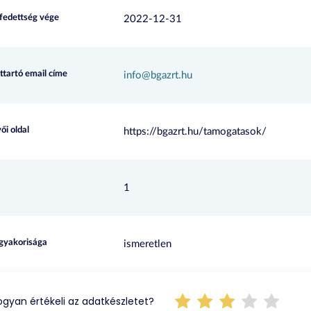
efedettség vége
2022-12-31
ttartó email címe
info@bgazrt.hu
ői oldal
https://bgazrt.hu/tamogatasok/
1
 gyakorisága
ismeretlen
gyan értékeli az adatkészletet?