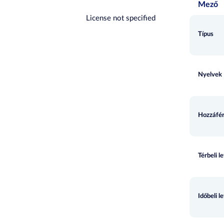
Mező
License not specified
Típus
Nyelvek
Hozzáfér
Térbeli l
Időbeli l