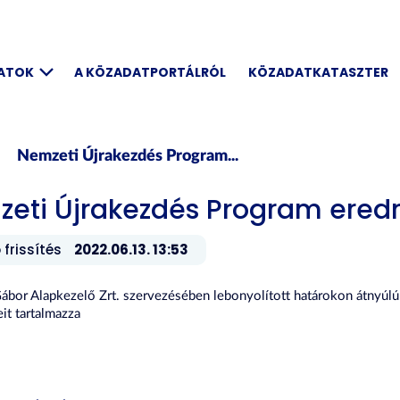
DATOK
A KÖZADATPORTÁLRÓL
KÖZADATKATASZTER
Nemzeti Újrakezdés Program...
eti Újrakezdés Program ere
 frissítés
2022.06.13. 13:53
ábor Alapkezelő Zrt. szervezésében lebonyolított határokon átnyúl
t tartalmazza