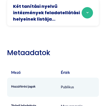
Két tanítási nyelvű
intézmények feladatellátási
helyeinek listája...
Metaadatok
Mező
Érték
Hozzáférési jogok
Publikus
Térbeli lefedettség