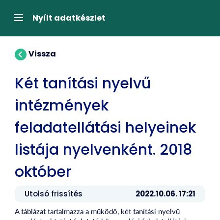
Tartalom
átugrása
Navigáció
Nyílt adatkészlet
Vissza
Két tanítási nyelvű
intézmények
feladatellátási helyeinek
listája nyelvenként. 2018
október
Utolsó frissítés
2022.10.06. 17:21
A táblázat tartalmazza a működő, két tanítási nyelvű