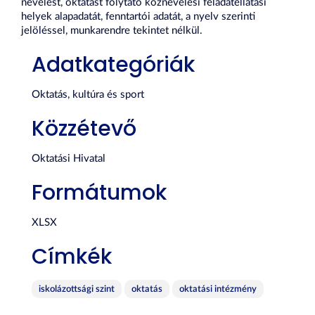
nevelést, oktatást folytató köznevelési feladatellátási
helyek alapadatát, fenntartói adatát, a nyelv szerinti
jelöléssel, munkarendre tekintet nélkül.
Adatkategóriák
Oktatás, kultúra és sport
Közzétevő
Oktatási Hivatal
Formátumok
XLSX
Címkék
iskolázottsági szint
oktatás
oktatási intézmény