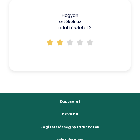
Hogyan
értékeli az
adatkészletet?
Kapcsolat
navu.hu
Jogi felelősség nyilatkozatok
Adatvédelem