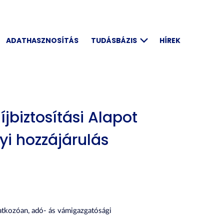
ADATHASZNOSÍTÁS
TUDÁSBÁZIS
HÍREK
jbiztosítási Alapot
yi hozzájárulás
atkozóan, adó- ás vámigazgatósági