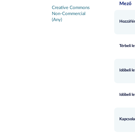
Mező
Creative Commons
Non-Commercial
(Any)
Hozzáfér
Térbeli l
Időbeli l
Időbeli l
Kapcsola