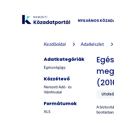
Tartalom
átugrása
NYILVÁNOS KÖZA
Kezdőoldal
Adatkészlet
Egés
Adatkategóriák
Egészségügy
megi
Közzétevő
(201
Nemzeti Adó- és
Vámhivatal
Utolsó
Formátumok
A biztosít
XLS
bontásban