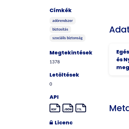
Címkék
adórendszer
Adat
biztosítás
szociális biztonság
Egés
Megtekintések
és N
1378
megi
Letöltések
0
API
Met
Licenc