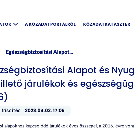
DATOK
A KÖZADATPORTÁLRÓL
KÖZADATKATASZTER
Egészségbiztosítási Alapot...
zségbiztosítási Alapot és Nyugí
llető járulékok és egészségüg
6)
 frissítés
2023.04.03. 17:05
ási alapokhoz kapcsolódó járulékok éves összegei, a 2016. évre von
.