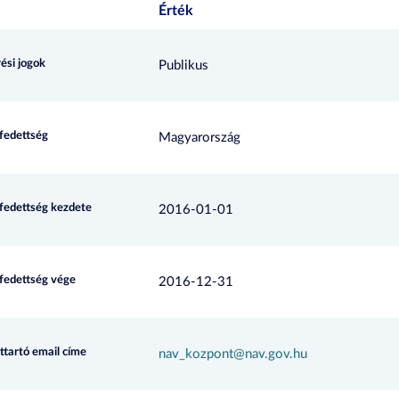
Érték
ési jogok
Publikus
efedettség
Magyarország
efedettség kezdete
2016-01-01
efedettség vége
2016-12-31
ttartó email címe
nav_kozpont@nav.gov.hu