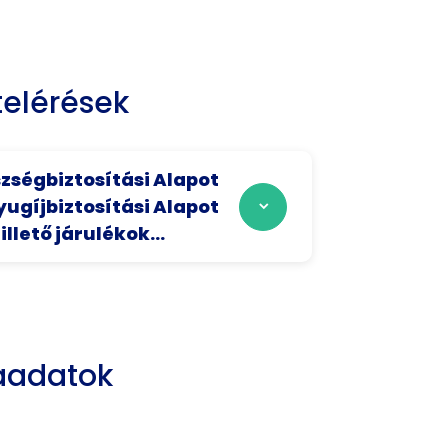
elérések
zségbiztosítási Alapot
yugíjbiztosítási Alapot
llető járulékok...
aadatok