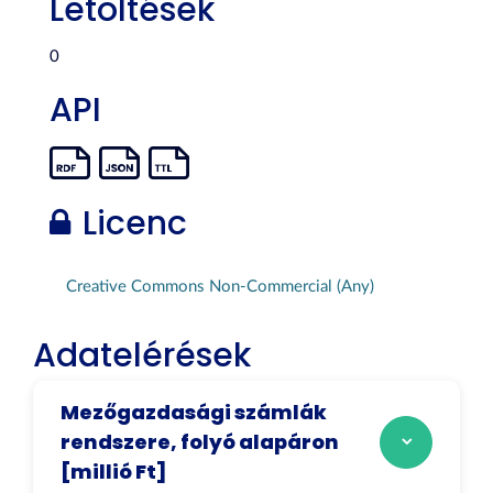
Letöltések
0
API
Licenc
Creative Commons Non-Commercial (Any)
Adatelérések
Mezőgazdasági számlák
rendszere, folyó alapáron
[millió Ft]