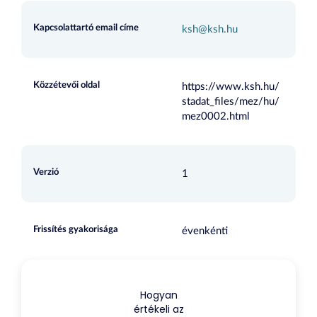
Kapcsolattartó email címe
ksh@ksh.hu
Közzétevői oldal
https://www.ksh.hu/
stadat_files/mez/hu/
mez0002.html
Verzió
1
Frissítés gyakorisága
évenkénti
Hogyan
értékeli az