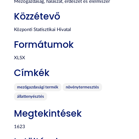
Mezőgazdaság, halászat, erdészet és élelmiszer
Közzétevő
Központi Statisztikai Hivatal
Formátumok
XLSX
Címkék
mezőgazdasági termék
növénytermesztés
állattenyésztés
Megtekintések
1623