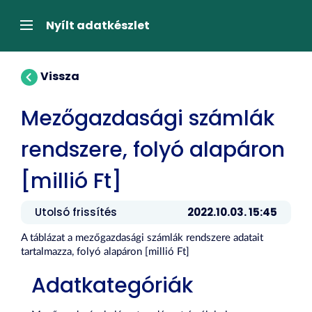
Tartalom
átugrása
Navigáció
Nyílt adatkészlet
Vissza
Mezőgazdasági számlák
rendszere, folyó alapáron
[millió Ft]
Utolsó frissítés
2022.10.03. 15:45
A táblázat a mezőgazdasági számlák rendszere adatait
tartalmazza, folyó alapáron [millió Ft]
Adatkategóriák