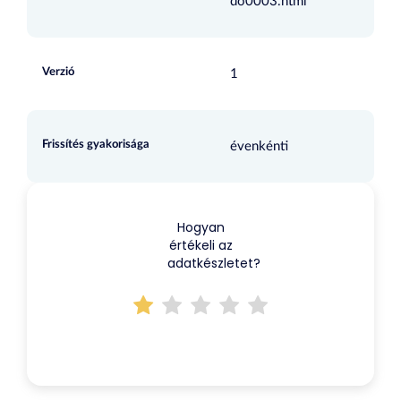
do0003.html
Verzió
1
Frissítés gyakorisága
évenkénti
Hogyan
értékeli az
adatkészletet?