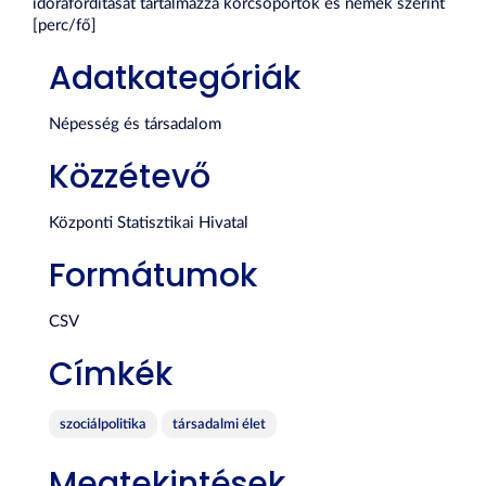
időráfordítását tartalmazza korcsoportok és nemek szerint
[perc/fő]
Adatkategóriák
Népesség és társadalom
Közzétevő
Központi Statisztikai Hivatal
Formátumok
CSV
Címkék
szociálpolitika
társadalmi élet
Megtekintések