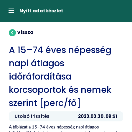
Tartalom
átugrása
Navigáció
Nyílt adatkészlet
Vissza
A 15–74 éves népesség
napi átlagos
időráfordítása
korcsoportok és nemek
szerint [perc/fő]
Utolsó frissítés
2023.03.30. 09:51
A táblázat a 15–74 éves népesség napi átlagos