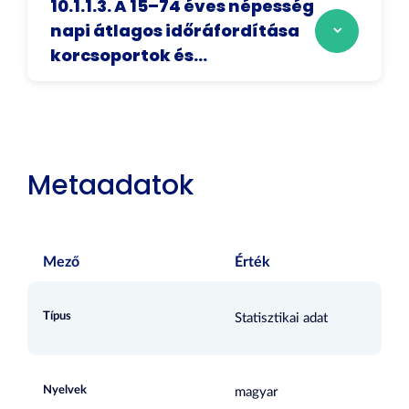
10.1.1.3. A 15–74 éves népesség
napi átlagos időráfordítása
korcsoportok és...
Metaadatok
Mező
Érték
Típus
Statisztikai adat
Nyelvek
magyar