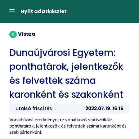
Tartalom
átugrása
Navigáció
Nyílt adatkészlet
Vissza
Dunaújvárosi Egyetem:
ponthatárok, jelentkezők
és felvettek száma
karonként és szakonként
Utolsó frissítés
2022.07.19. 16:15
Vonalhúzási eredményekre vonatkozó statisztikák:
ponthatárok, jelentkezők és felvettek száma karonként és
szak(pár)onként.