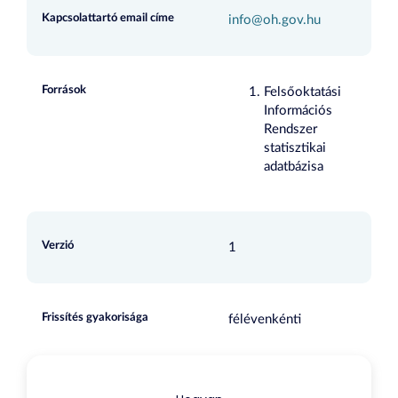
Kapcsolattartó email címe
info@oh.gov.hu
Források
Felsőoktatási
Információs
Rendszer
statisztikai
adatbázisa
Verzió
1
Frissítés gyakorisága
félévenkénti