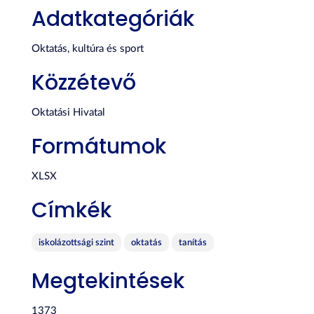
Adatkategóriák
Oktatás, kultúra és sport
Közzétevő
Oktatási Hivatal
Formátumok
XLSX
Címkék
iskolázottsági szint
oktatás
tanítás
Megtekintések
1373