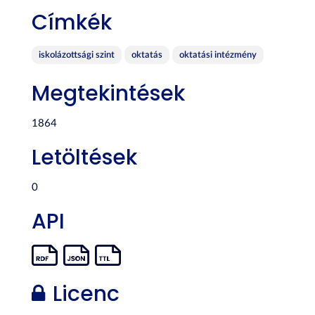
Címkék
iskolázottsági szint
oktatás
oktatási intézmény
Megtekintések
1864
Letöltések
0
API
Licenc