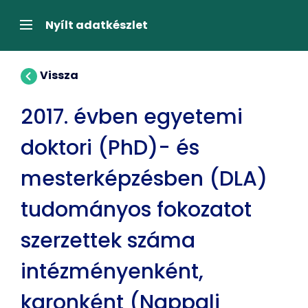
Tartalom
átugrása
Navigáció
Nyílt adatkészlet
Vissza
2017. évben egyetemi
doktori (PhD)- és
mesterképzésben (DLA)
tudományos fokozatot
szerzettek száma
intézményenként,
karonként (Nappali