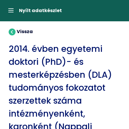
Tartalom
átugrása
Navigáció
Nyílt adatkészlet
Vissza
2014. évben egyetemi
doktori (PhD)- és
mesterképzésben (DLA)
tudományos fokozatot
szerzettek száma
intézményenként,
karonként (Nappali