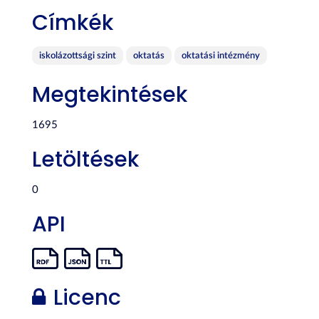
Címkék
iskolázottsági szint
oktatás
oktatási intézmény
Megtekintések
1695
Letöltések
0
API
Licenc