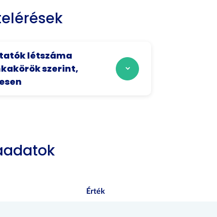
elérések
tatók létszáma
akörök szerint,
zesen
aadatok
Érték