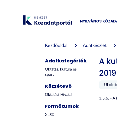
Tartalom
átugrása
NYILVÁNOS KÖZA
Kezdőoldal
Adatkészlet
A ku
Adatkategóriák
Oktatás, kultúra és
2019
sport
Utolsó
Közzétevő
Oktatási Hivatal
3.5.6. - A
Formátumok
XLSX