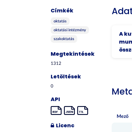
Adat
Címkék
oktatás
oktatási intézmény
A ku
szakoktatás
munk
öss
Megtekintések
1312
Letöltések
0
Met
API
Mező
Licenc