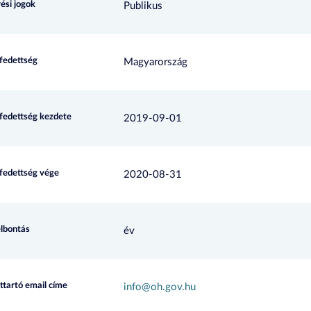
ési jogok
Publikus
efedettség
Magyarország
efedettség kezdete
2019-09-01
efedettség vége
2020-08-31
elbontás
év
ttartó email címe
info@oh.gov.hu