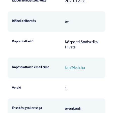
Időbeli lefedettség vége
2020-12-31
Időbeli felbontás
év
Kapcsolattartó
Központi Statisztikai
Hivatal
Kapcsolattartó email címe
ksh@ksh.hu
Verzió
1
Frissítés gyakorisága
évenkénti