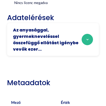
Nincs licenc megadva
Adatelérések
Az anyasággal,
gyermekneveléssel
összefüggő ellátást igénybe
vevők ezer...
Metaadatok
Mező
Érték