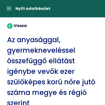
Tartalom
átugrása
Navigáció
Nyílt adatkészlet
Vissza
Az anyasággal,
gyermekneveléssel
összefüggő ellátást
igénybe vevők ezer
szülőképes korú nőre jutó
száma megye és régió
szerint