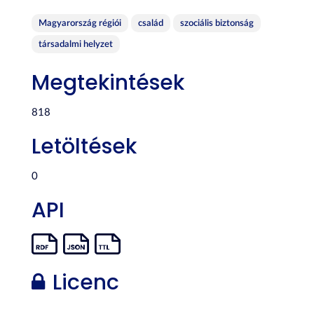
Magyarország régiói
család
szociális biztonság
társadalmi helyzet
Megtekintések
818
Letöltések
0
API
Licenc