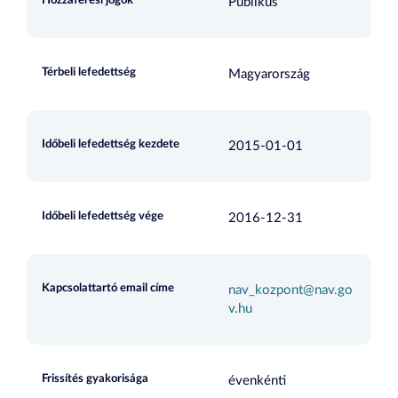
Hozzáférési jogok
Publikus
Térbeli lefedettség
Magyarország
Időbeli lefedettség kezdete
2015-01-01
Időbeli lefedettség vége
2016-12-31
Kapcsolattartó email címe
nav_kozpont@nav.go
v.hu
Frissítés gyakorisága
évenkénti