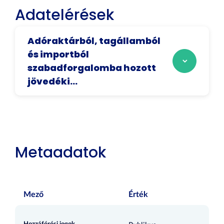
Adatelérések
Adóraktárból, tagállamból
és importból
szabadforgalomba hozott
jövedéki...
Metaadatok
Mező
Érték