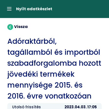
Tartalom
átugrása
Navigáció
Nyílt adatkészlet
Vissza
Adóraktárból,
tagállamból és importból
szabadforgalomba hozott
jövedéki termékek
mennyisége 2015. és
2016. évre vonatkozóan
Utolsó frissítés
2023.04.03. 17:05