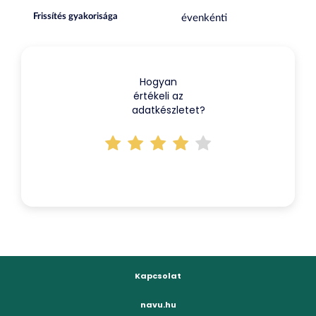
Frissítés gyakorisága
évenkénti
Hogyan
értékeli az
adatkészletet?
Kapcsolat
navu.hu