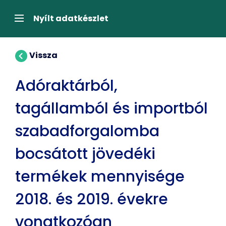
Tartalom
átugrása
Navigáció
Nyílt adatkészlet
Vissza
Adóraktárból,
tagállamból és importból
szabadforgalomba
bocsátott jövedéki
termékek mennyisége
2018. és 2019. évekre
vonatkozóan