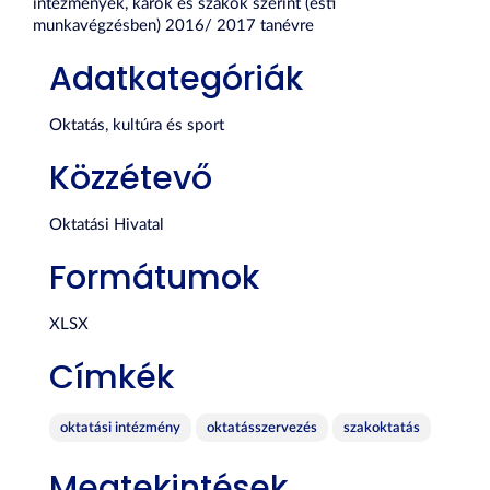
intézmények, karok és szakok szerint (esti
munkavégzésben) 2016/ 2017 tanévre
Adatkategóriák
Oktatás, kultúra és sport
Közzétevő
Oktatási Hivatal
Formátumok
XLSX
Címkék
oktatási intézmény
oktatásszervezés
szakoktatás
Megtekintések