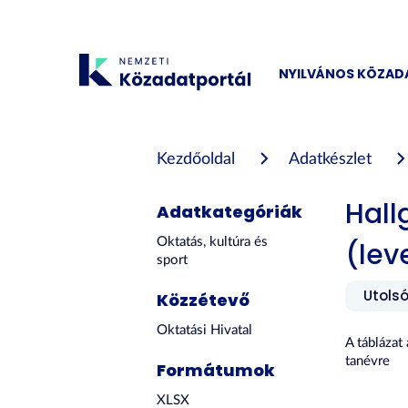
Tartalom
átugrása
NYILVÁNOS KÖZA
Kezdőoldal
Adatkészlet
Hall
Adatkategóriák
Oktatás, kultúra és
(lev
sport
Utolsó
Közzétevő
Oktatási Hivatal
A táblázat
tanévre
Formátumok
XLSX