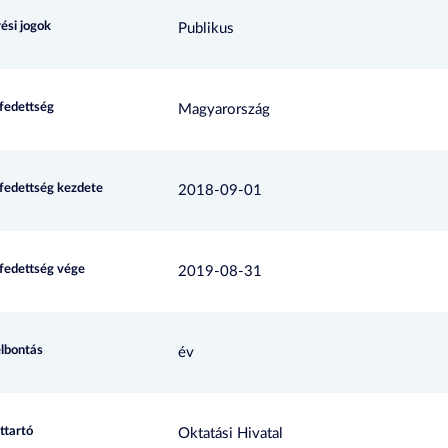
ési jogok
Publikus
efedettség
Magyarország
efedettség kezdete
2018-09-01
efedettség vége
2019-08-31
elbontás
év
ttartó
Oktatási Hivatal