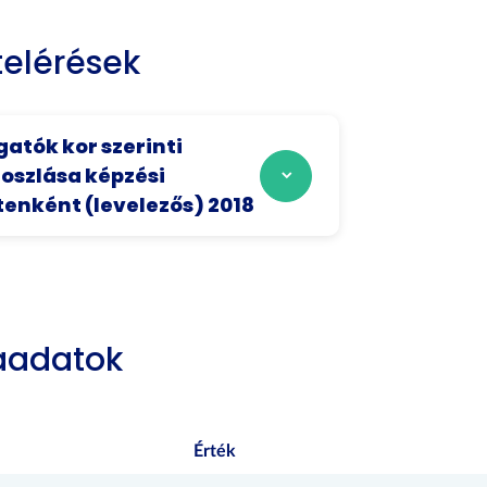
elérések
gatók kor szerinti
szlása képzési
tenként (levelezős) 2018
aadatok
Érték