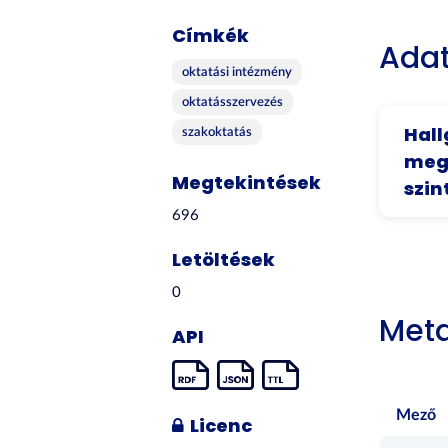
Címkék
Adat
oktatási intézmény
oktatásszervezés
Hall
szakoktatás
mego
Megtekintések
szin
696
Letöltések
0
Met
API
Mező
Licenc