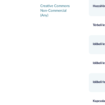
Creative Commons
Hozzáfér
Non-Commercial
(Any)
Térbeli l
Időbeli l
Időbeli l
Időbeli f
Kapcsola