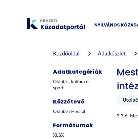
Tartalom
átugrása
NYILVÁNOS KÖZA
Kezdőoldal
Adatkészlet
Mest
Adatkategóriák
Oktatás, kultúra és
inté
sport
Utolsó
Közzétevő
Oktatási Hivatal
3.3.6. Me
Formátumok
XLSX