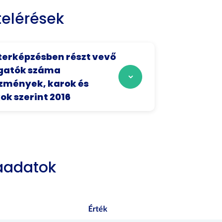
elérések
erképzésben részt vevő
gatók száma
zmények, karok és
ok szerint 2016
aadatok
Érték