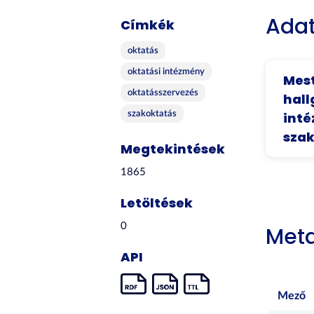
Adat
Címkék
oktatás
oktatási intézmény
Mest
oktatásszervezés
hall
szakoktatás
inté
szak
Megtekintések
1865
Letöltések
0
Met
API
Mező