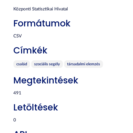
Központi Statisztikai Hivatal
Formátumok
CSV
Címkék
család
szociális segély
társadalmi elemzés
Megtekintések
491
Letöltések
0