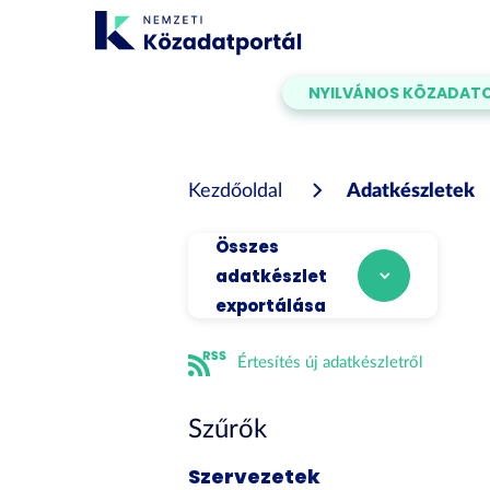
Tartalom
átugrása
NYILVÁNOS KÖZADAT
Kezdőoldal
Adatkészletek
Összes
adatkészlet
exportálása
Értesítés új adatkészletről
Szűrők
Szervezetek