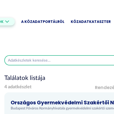
OK
A KÖZADATPORTÁLRÓL
KÖZADATKATASZTER
Találatok listája
Rendez
4 adatkészlet
Országos Gyermekvédelmi Szakértői 
Budapest Főváros Kormányhivatala gyermekvédelmi szakértő személy