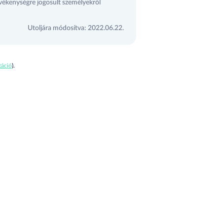
vékenységre jogosult személyekről
Utoljára módosítva: 2022.06.22.
áció
).