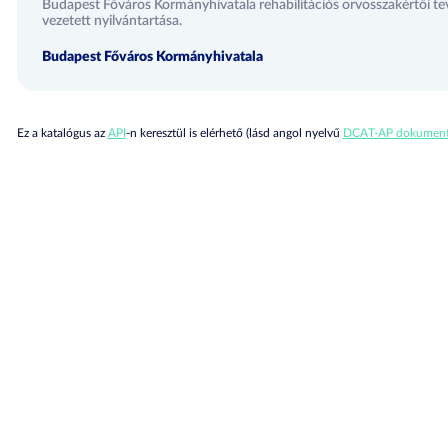
Budapest Főváros Kormányhivatala rehabilitációs orvosszakértői te
vezetett nyilvántartása.
Budapest Főváros Kormányhivatala
Ez a katalógus az
API
-n keresztül is elérhető (lásd angol nyelvű
DCAT-AP dokument