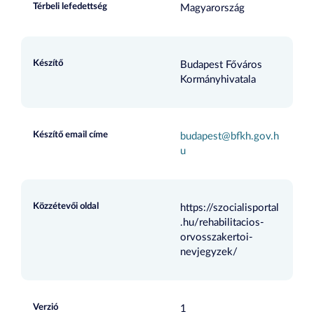
Térbeli lefedettség
Magyarország
Készítő
Budapest Főváros
Kormányhivatala
Készítő email címe
budapest@bfkh.gov.h
u
Közzétevői oldal
https://szocialisportal
.hu/rehabilitacios-
orvosszakertoi-
nevjegyzek/
Verzió
1