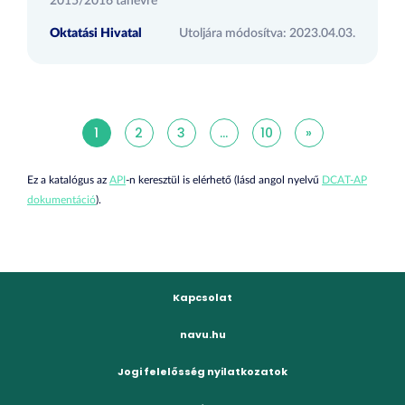
2015/2016 tanévre
Oktatási Hivatal
Utoljára módosítva: 2023.04.03.
1
2
3
...
10
»
Ez a katalógus az
API
-n keresztül is elérhető (lásd angol nyelvű
DCAT-AP
dokumentáció
).
Kapcsolat
navu.hu
Jogi felelősség nyilatkozatok