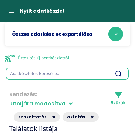
Tartalom
átugrása
Navigáció
Nyílt adatkészlet
Összes adatkészlet exportálása
Értesítés új adatkészletről
Rendezés
szakoktatás
oktatás
Találatok listája