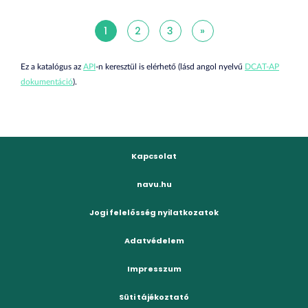
1
2
3
»
Ez a katalógus az
API
-n keresztül is elérhető (lásd angol nyelvű
DCAT-AP
dokumentáció
).
Kapcsolat
navu.hu
Jogi felelősség nyilatkozatok
Adatvédelem
Impresszum
Süti tájékoztató