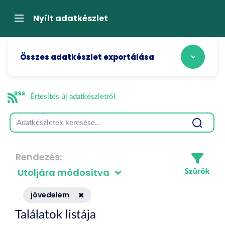
Tartalom
átugrása
Navigáció
Nyílt adatkészlet
Összes adatkészlet exportálása
Értesítés új adatkészletről
Rendezés
jövedelem
Találatok listája