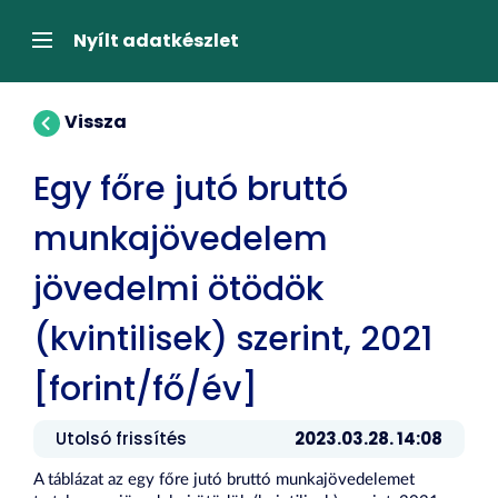
Tartalom
átugrása
Navigáció
Nyílt adatkészlet
Vissza
Egy főre jutó bruttó
munkajövedelem
jövedelmi ötödök
(kvintilisek) szerint, 2021
[forint/fő/év]
Utolsó frissítés
2023.03.28. 14:08
A táblázat az egy főre jutó bruttó munkajövedelemet