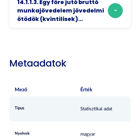
14.1.1.3. Egy főre jutó bruttó
munkajövedelem jövedelmi
ötödök (kvintilisek)...
Metaadatok
Mező
Érték
Típus
Statisztikai adat
Nyelvek
magyar