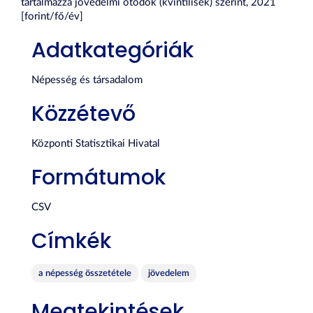
tartalmazza jövedelmi ötödök (kvintilisek) szerint, 2021
[forint/fő/év]
Adatkategóriák
Népesség és társadalom
Közzétevő
Központi Statisztikai Hivatal
Formátumok
CSV
Címkék
a népesség összetétele
jövedelem
Megtekintések