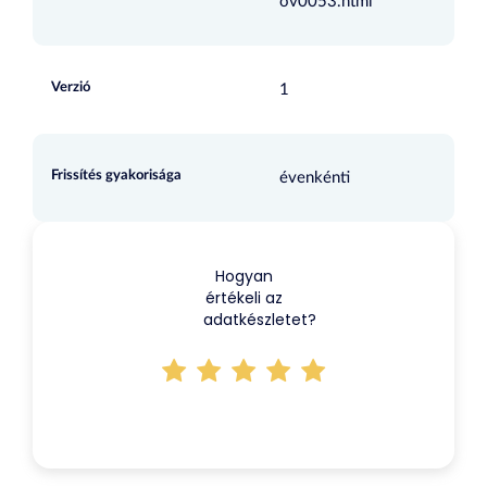
ov0053.html
Verzió
1
Frissítés gyakorisága
évenkénti
Hogyan
értékeli az
adatkészletet?