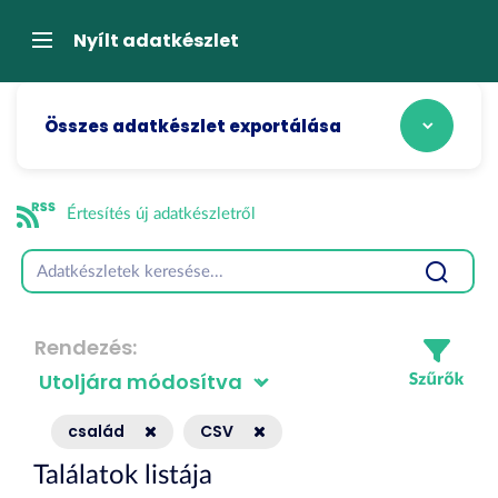
Tartalom
átugrása
Navigáció
Nyílt adatkészlet
Összes adatkészlet exportálása
Értesítés új adatkészletről
Rendezés
család
CSV
Találatok listája