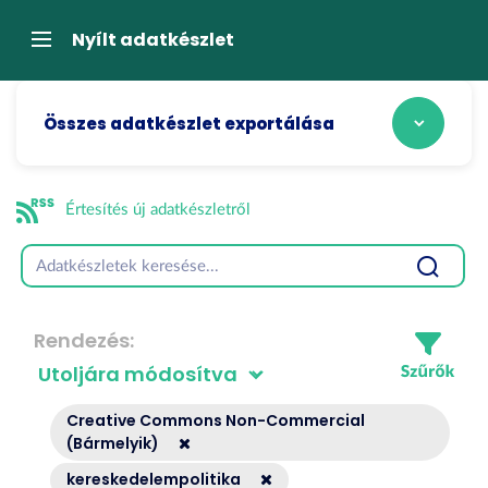
Tartalom
átugrása
Navigáció
Nyílt adatkészlet
Összes adatkészlet exportálása
Értesítés új adatkészletről
Rendezés
Creative Commons Non-Commercial
(Bármelyik)
kereskedelempolitika