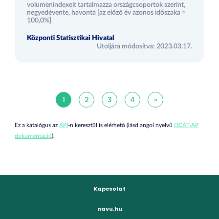
volumenindexeit tartalmazza országcsoportok szerint,
negyedévente, havonta [az előző év azonos időszaka =
100,0%]
Központi Statisztikai Hivatal
Utoljára módosítva: 2023.03.17.
1
2
3
4
»
Ez a katalógus az
API
-n keresztül is elérhető (lásd angol nyelvű
DCAT-AP
dokumentáció
).
Kapcsolat
navu.hu