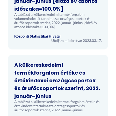
január–június [előző év azonos
időszaka=100,0%]
A táblázat a külkereskedelmi termékforgalom
volumenindexeit tartalmazza országcsoportok és
árufőcsoportok szerint, 2022. január–június [előző év
azonos időszaka=100,0%]
Központi Statisztikai Hivatal
Utoljára módosítva: 2023.03.17.
A külkereskedelmi
termékforgalom értéke és
értékindexei országcsoportok
és árufőcsoportok szerint, 2022.
január–június
A táblázat a külkereskedelmi termékforgalom értéke és
értékindexeit tartalmazza országcsoportok és
árufőcsoportok szerint, 2022. január–június