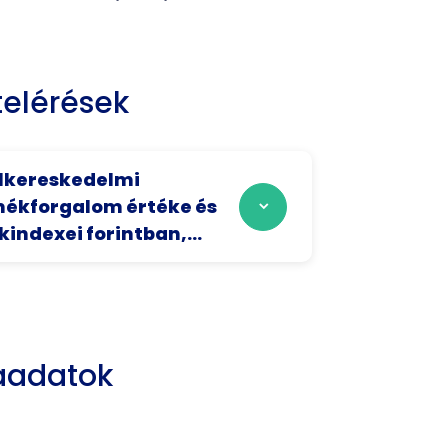
elérések
lkereskedelmi
ékforgalom értéke és
kindexei forintban,...
aadatok