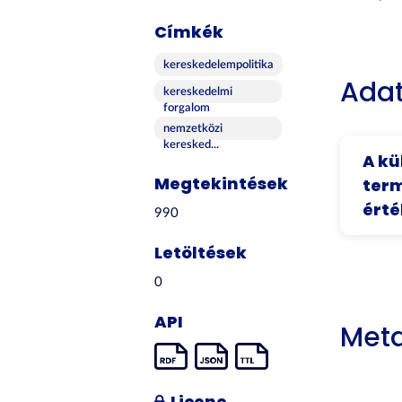
Címkék
kereskedelempolitika
Adat
kereskedelmi
forgalom
nemzetközi
keresked...
A kü
Megtekintések
term
érté
990
Letöltések
0
API
Met
Licenc