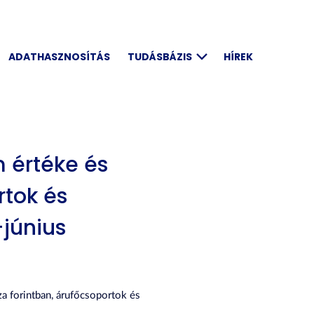
ADATHASZNOSÍTÁS
TUDÁSBÁZIS
HÍREK
 értéke és
rtok és
–június
za forintban, árufőcsoportok és