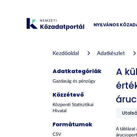
Tartalom
átugrása
NYILVÁNOS KÖZA
Kezdőoldal
Adatkészlet
A kü
Adatkategóriák
Gazdaság és pénzügy
érté
Közzétevő
áruc
Központi Statisztikai
Hivatal
Utolsó
Formátumok
A táblázat
CSV
árucsoport