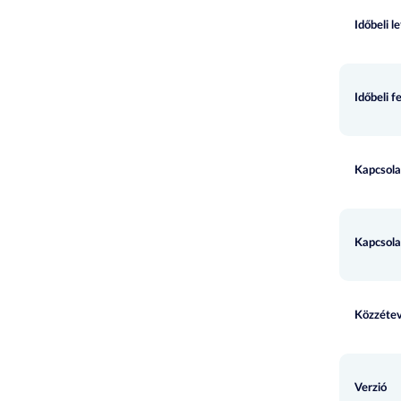
Időbeli l
Időbeli f
Kapcsola
Kapcsola
Közzétev
Verzió