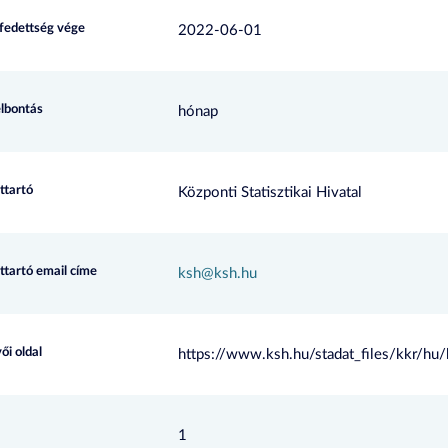
efedettség vége
2022-06-01
elbontás
hónap
ttartó
Központi Statisztikai Hivatal
ttartó email címe
ksh@ksh.hu
ői oldal
https://www.ksh.hu/stadat_files/kkr/hu
1