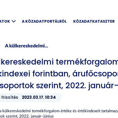
DATOK
A KÖZADATPORTÁLRÓL
KÖZADATKATASZTER
A külkereskedelmi...
lkereskedelmi termékforgalom
kindexei forintban, árufőcsopo
soportok szerint, 2022. január
 frissítés
2023.03.17. 10:34
 a külkereskedelmi termékforgalom értéke és értékindexeit tartalmaz
ok szerint, 2022. január–június