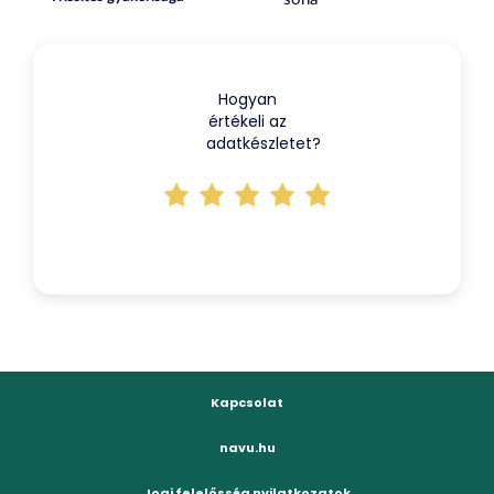
Hogyan
értékeli az
adatkészletet?
Kapcsolat
navu.hu
Jogi felelősség nyilatkozatok