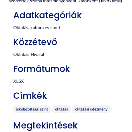
szerzettek száma intézményenként, karonként (Távoktatás)
Adatkategóriák
Oktatás, kultúra és sport
Közzétevő
Oktatási Hivatal
Formátumok
XLSX
Címkék
iskolázottsági szint
oktatás
oktatási intézmény
Megtekintések